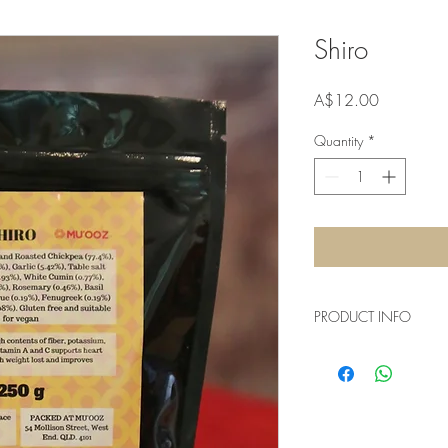
Shiro
Price
A$12.00
Quantity
*
PRODUCT INFO
Ingredients: Dried an
er (6.97%), Garlic (5.
%), White Cumin (0.7
46%), Basil (0.39%), 
%) and Cinnamon (0.08%